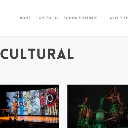
Home
Portfolio
Arte y T
Somos ElektrART
 cultural