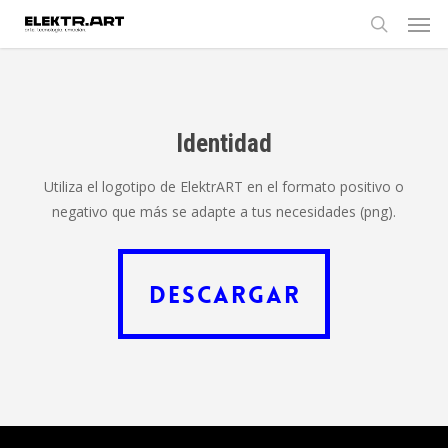
Men
Skip
to
search
main
content
Identidad
Utiliza el logotipo de ElektrART en el formato positivo o
negativo que más se adapte a tus necesidades (png).
Descargar
Descargar